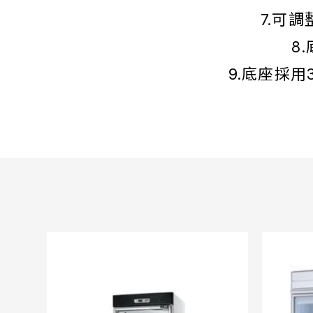
7.可
8
9.底座採