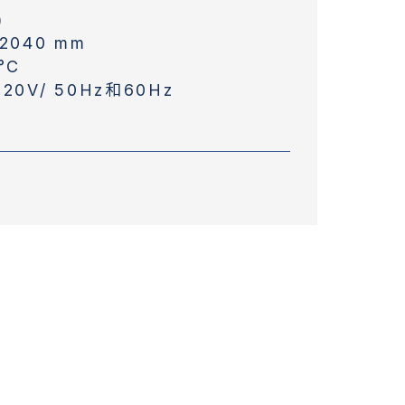
)
*2040 mm
°C
220V/ 50Hz和60Hz