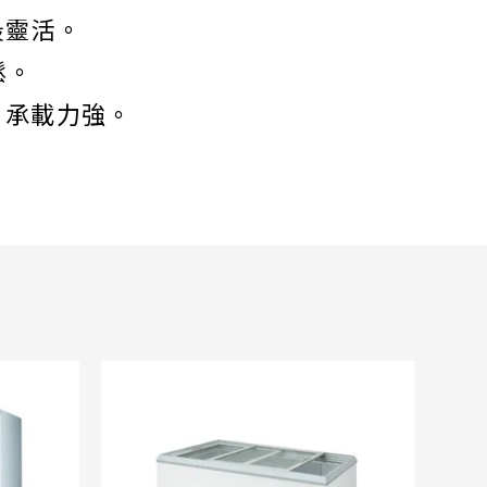
最靈活。
鬆。
，承載力強。