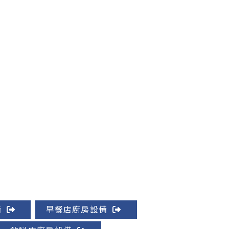
備
早餐店廚房設備