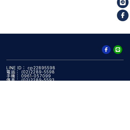
cp22895598
(02)2289-5598
0961-057099
(02)2289-5593
41408299
cp02080604@gmail.com
新北市五股區中興路二段166號之1
關於慶品
服務流程
工程實績
最新消息
產品設備
客戶認證
聯絡我們
餐飲設備規劃
台北餐飲設備規劃
五股區餐飲設備規劃
餐飲設備訂製
台北餐飲設備訂製
五股區餐飲設備訂製
餐飲廚房設計
Designed by
揚京快客
Copyright © 2026
..